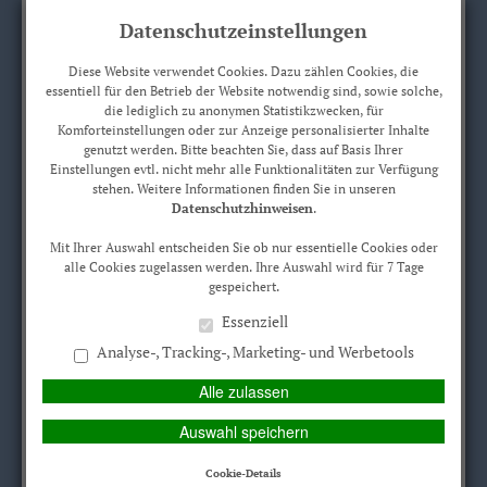
Datenschutzeinstellungen
Diese Website verwendet Cookies. Dazu zählen Cookies, die
essentiell für den Betrieb der Website notwendig sind, sowie solche,
die lediglich zu anonymen Statistikzwecken, für
Komforteinstellungen oder zur Anzeige personalisierter Inhalte
Erstinformation/ Impressum
Datenschutz
KUNDEN-LOGIN
genutzt werden. Bitte beachten Sie, dass auf Basis Ihrer
Einstellungen evtl. nicht mehr alle Funktionalitäten zur Verfügung
stehen. Weitere Informationen finden Sie in unseren
Datenschutzhinweisen
.
MAIN MENU
Mit Ihrer Auswahl entscheiden Sie ob nur essentielle Cookies oder
alle Cookies zugelassen werden. Ihre Auswahl wird für 7 Tage
gespeichert.
Essenziell
Die
Analyse-, Tracking-, Marketing- und Werbetools
Rechtsschutzversicherung
Alle zulassen
Ein Rechtsstreit kostet immer Geld. Ihr Gegner muss diese
Auswahl speichern
Kosten nur dann übernehmen, wenn er vor Gericht verliert.
Cookie-Details
Daher scheuen viele solch eine Auseinandersetzung aus