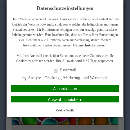
Datenschutzeinstellungen
Diese Website verwendet Cookies. Dazu zählen Cookies, die essentiell für den
Betrieb der Website notwendig sind, sowie solche, die lediglich zu anonymen
Statistikzwecken, für Komforteinstellungen oder zur Anzeige personalisierter
Inhalte genutzt werden. Bitte beachten Sie, dass auf Basis Ihrer Einstellungen
Erstinformation/ Impressum
Datenschutz
KUNDEN-LOGIN
evtl. nicht mehr alle Funktionalitäten zur Verfügung stehen. Weitere
Informationen finden Sie in unseren
Datenschutzhinweisen
.
Mit Ihrer Auswahl entscheiden Sie ob nur essentielle Cookies oder alle
Cookies zugelassen werden. Ihre Auswahl wird für 7 Tage gespeichert.
MAIN MENU
Essenziell
Analyse-, Tracking-, Marketing- und Werbetools
Alle zulassen
Auswahl speichern
Cookie-Details