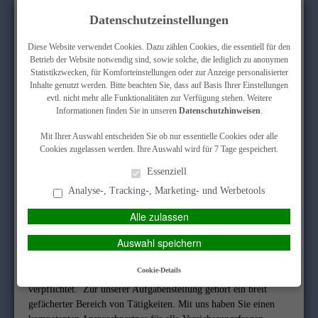
Datenschutzeinstellungen
Diese Website verwendet Cookies. Dazu zählen Cookies, die essentiell für den
Betrieb der Website notwendig sind, sowie solche, die lediglich zu anonymen
Statistikzwecken, für Komforteinstellungen oder zur Anzeige personalisierter
Inhalte genutzt werden. Bitte beachten Sie, dass auf Basis Ihrer Einstellungen
Erstinformation/ Impressum
Datenschutz
KUNDEN-LOGIN
evtl. nicht mehr alle Funktionalitäten zur Verfügung stehen. Weitere
Informationen finden Sie in unseren
Datenschutzhinweisen
.
Mit Ihrer Auswahl entscheiden Sie ob nur essentielle Cookies oder alle
Cookies zugelassen werden. Ihre Auswahl wird für 7 Tage gespeichert.
MAIN MENU
Essenziell
Analyse-, Tracking-, Marketing- und Werbetools
Wir geben Ihnen den passenden
Alle zulassen
Versicherungsschutz
Auswahl speichern
Cookie-Details
Als Versicherungsmakler sind wir ausschließlich unseren Kunden
verpflichtet. Zur unserer Aufgabenstellung gehört ein breit
gefächerter Bereich von Tätigkeiten. Mit uns haben Sie einen