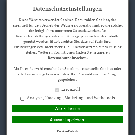
Datenschutzeinstellungen
Diese Website verwendet Cookies. Dazu zählen Cookies, die
essentiell für den Betrieb der Website notwendig sind, sowie solche,
die lediglich zu anonymen Statistikzwecken, für
Komforteinstellungen oder zur Anzeige personalisierter Inhalte
Erstinformation/ Impressum
Datenschutz
KUNDEN-LOGIN
genutzt werden. Bitte beachten Sie, dass auf Basis Ihrer
Einstellungen evtl. nicht mehr alle Funktionalitäten zur Verfügung
stehen. Weitere Informationen finden Sie in unseren
Datenschutzhinweisen
.
MAIN MENU
Mit Ihrer Auswahl entscheiden Sie ob nur essentielle Cookies oder
alle Cookies zugelassen werden. Ihre Auswahl wird für 7 Tage
gespeichert.
Essenziell
Zügig zum optimalen
Analyse-, Tracking-, Marketing- und Werbetools
Ergebnis
Alle zulassen
Unsere Tätigkeit steht immer im Auftrag unserer Kunden.
Auswahl speichern
Dabei ist unsere Vorgehensweise klar strukturiert und
Cookie-Details
transparent für Sie. Grundlage für unsere Dienstleistung ist